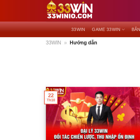
Chuyển
đến
nội
dung
33WIN
GAME 33WIN
BẮN
33WIN
»
Hướng dẫn
22
Th10