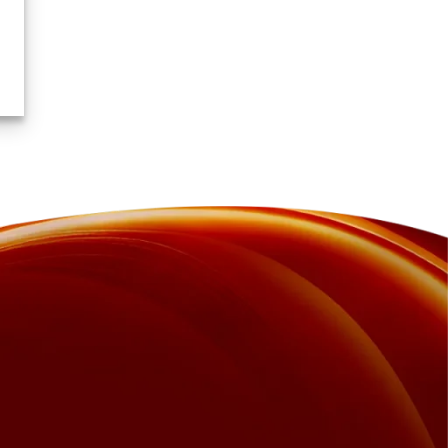
Tầm
Giải
Trí,
Chạm
Đỉnh
Xu
Thế
Mới