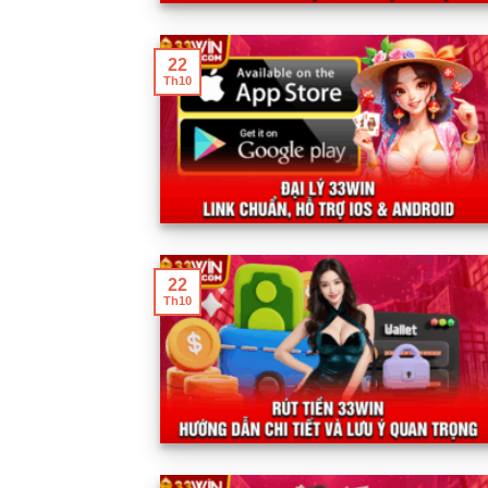
22
Th10
22
Th10