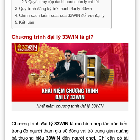
Quyền truy cập dashboard quản lý chi tiết
Quy trình đăng ký trở thành đại lý 33win
Chính sách kiểm soát của 33WIN đối với đại lý
Kết luận
Chương trình đại lý 33WIN là gì?
Khái niệm chương trình đại lý 33WIN
Chương trình
đại lý 33WIN
là mô hình hợp tác xúc tiến,
trong đó người tham gia sẽ đóng vai trò trung gian quảng
bá thương hiệu
33WIN
đến người chơi. Chỉ cần có tài