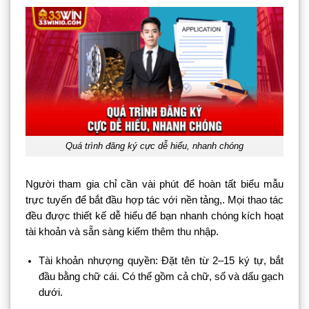
Quá trình đăng ký cực dễ hiểu, nhanh chóng
Người tham gia chỉ cần vài phút để hoàn tất biểu mẫu
trực tuyến để bắt đầu hợp tác với nền tảng,. Mọi thao tác
đều được thiết kế dễ hiểu để bạn nhanh chóng kích hoạt
tài khoản và sẵn sàng kiếm thêm thu nhập.
Tài khoản nhượng quyền: Đặt tên từ 2–15 ký tự, bắt
đầu bằng chữ cái. Có thể gồm cả chữ, số và dấu gạch
dưới.