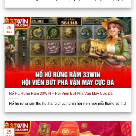
25
Th12
Nổ Hũ Rừng Rậm 33WIN – Hội Viên Bứt Phá Vận May Cực Đã
Nổ hũ rừng rậm thu hút hàng chục nghìn hội viên mới mỗi tháng với [...]
25