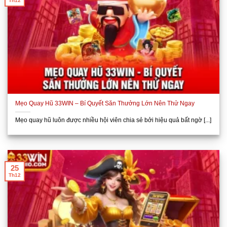
Th12
Mẹo Quay Hũ 33WIN – Bí Quyết Săn Thưởng Lớn Nên Thử Ngay
Mẹo quay hũ luôn được nhiều hội viên chia sẻ bởi hiệu quả bất ngờ [...]
25
Th12