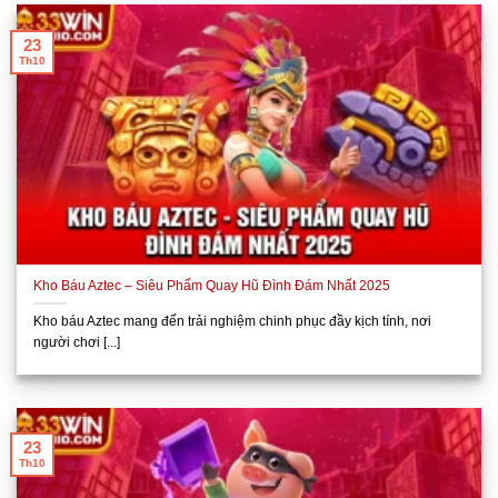
23
Th10
Kho Báu Aztec – Siêu Phẩm Quay Hũ Đình Đám Nhất 2025
Kho báu Aztec mang đến trải nghiệm chinh phục đầy kịch tính, nơi
người chơi [...]
23
Th10