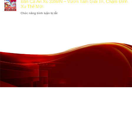
Sân
Bắn Cá Ăn Xu 33WIN – Vươn Tầm Giải Trí, Chạm Đỉnh
Lớn
3D
Chơi
Xu Thế Mới
Cực
Siêu
Đổi
Dễ
ở
Chức năng bình luận bị tắt
Thực
Thưởng
Bắn
–
Online
Cá
Cơn
Đỉnh
Ăn
Sốt
Cao
Xu
Giải
33WIN
Trí
–
Cuốn
Vươn
Hút
Tầm
Tại
Giải
33WIN
Trí,
Chạm
Đỉnh
Xu
Thế
Mới