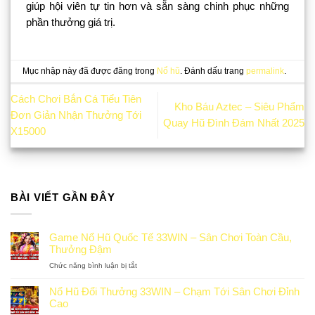
giúp hội viên tự tin hơn và sẵn sàng chinh phục những
phần thưởng giá trị.
Mục nhập này đã được đăng trong
Nổ hũ
. Đánh dấu trang
permalink
.
Cách Chơi Bắn Cá Tiểu Tiên
Kho Báu Aztec – Siêu Phẩm
Đơn Giản Nhận Thưởng Tới
Quay Hũ Đình Đám Nhất 2025
X15000
BÀI VIẾT GẦN ĐÂY
Game Nổ Hũ Quốc Tế 33WIN – Sân Chơi Toàn Cầu,
Thưởng Đậm
ở
Chức năng bình luận bị tắt
Game
Nổ
Nổ Hũ Đổi Thưởng 33WIN – Chạm Tới Sân Chơi Đỉnh
Hũ
Cao
Quốc