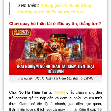
Xem thêm:
Khung giờ nổ hũ dễ trúng
thưởng được nhiều người chia sẻ
Chơi quay hũ thần tài ở đâu uy tín, thắng lớn?
Trải nghiệm Nổ Hũ Thần Tài kiếm tiền thật từ 33WIN
Chơi
Nổ Hũ Thần Tài
tại
33WIN
chắc chắn mang đến
trải nghiệm giải trí hấp dẫn và đem lại nhiều lợi ích thiết
thực. Game có tốc độ tải nhanh, giao diện trực quan,
thân thiện tương thích với cả máy tính lẫn điện thoại. Từ