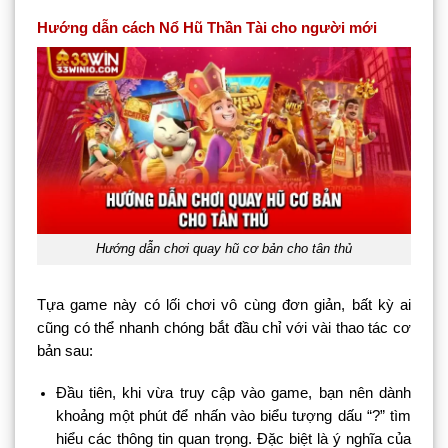
Hướng dẫn cách Nổ Hũ Thần Tài cho người mới
Hướng dẫn chơi quay hũ cơ bản cho tân thủ
Tựa game này có lối chơi vô cùng đơn giản, bất kỳ ai
cũng có thể nhanh chóng bắt đầu chỉ với vài thao tác cơ
bản sau:
Đầu tiên, khi vừa truy cập vào game, bạn nên dành
khoảng một phút để nhấn vào biểu tượng dấu “?” tìm
hiểu các thông tin quan trọng. Đặc biệt là ý nghĩa của