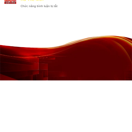
Siêu
Đổi
Dễ
ở
Chức năng bình luận bị tắt
Thực
Thưởng
Bắn
–
Online
Cá
Cơn
Đỉnh
Ăn
Sốt
Cao
Xu
Giải
33WIN
Trí
–
Cuốn
Vươn
Hút
Tầm
Tại
Giải
33WIN
Trí,
Chạm
Đỉnh
Xu
Thế
Mới