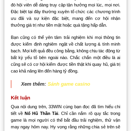
đó hội viên dễ dàng truy cập tận hưởng mọi lúc, mọi nơi.
Đặc biệt tại đây thường xuyên tổ chức các chương trình
ưu đãi và sự kiện đặc biệt, mang đến cơ hội nhận
thưởng giá trị như tiền mặt hoặc quà tặng hấp dẫn.
Bạn cũng có thể yên tâm trải nghiệm khi mọi thông tin
được kiểm định nghiêm ngặt về chất lượng & tính minh
bạch. Mọi kết quả đều công bằng, không chịu tác động từ
bất kỳ yếu tố bên ngoài nào. Chắc chắn một điều là ai
cũng sẽ có cơ hội kiếm được tiền thật khi quay hũ, giá trị
cao khả năng lên đến hàng tỷ đồng.
Xem thêm:
Sảnh game casino
Kết luận
Qua nội dung trên, 33WIN cùng bạn đọc đã tìm hiểu chi
tiết về
Nổ Hũ Thần Tài
. Chỉ cần nắm rõ quy tắc trong
game là mọi người có thể bắt đầu trải nghiệm, thử vận
may ngay hôm nay. Hy vọng rằng những chia sẻ trên sẽ