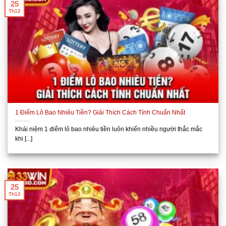
25
Th12
1 Điểm Lô Bao Nhiêu Tiền? Giải Thích Cách Tính Chuẩn Nhất
Khái niệm 1 điểm lô bao nhiêu tiền luôn khiến nhiều người thắc mắc
khi [...]
25
Th12