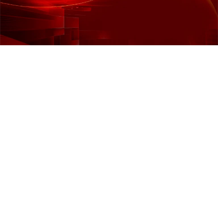
Trí,
Chạm
Đỉnh
Xu
Thế
Mới