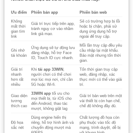
Ưu điểm
Phiên bản app
Phiên bản web
Không
Sẽ có trường hợp bị lỗi
Giải trí trực tiếp trên app,
mất thời
hoặc bị chặn, phải sử
tránh nguy cơ vào nhầm
gian tìm
dụng ứng dụng hỗ trợ
link giả mạo.
link
ngoài để truy cập.
Mỗi lần truy cập đều yêu
Ứng dụng sẽ tự động lưu
Ghi nhớ
cầu nhập lại mật khẩu.
đăng nhập, hỗ trợ Face
tài khoản
Bảo mật nhưng tốn thời
ID, Touch ID cực nhanh.
gian.
Giải trí
Khi
tải app 33WIN
,
Tốn thời gian truy cập
nhanh
người chơi có thể chơi
web, đăng nhập, xác
hơn rất
mọi lúc mọi nơi, chỉ cần
thực mới có thể vào giải
nhiều
5G hoặc Wi-fi.
trí.
33WIN app
tối ưu cho
Giao diện
Giải trí bản web trên một
mọi thiết bị, từ iOS cho
tương
vài thiết bị còn hạn chế,
đến Android, thao tác
thích cao
chế độ không đầy đủ.
mượt, không giật lag
Dùng engine hiển thị
Chất lượng đồ họa còn
Độ họa
riêng, hỗ trợ hình ảnh và
phụ thuộc vào tốc độ
sắc nét
chuyển động mượt mà
mạng, trình duyệt, dễ bị
60FPS.
vỡ khung hình.