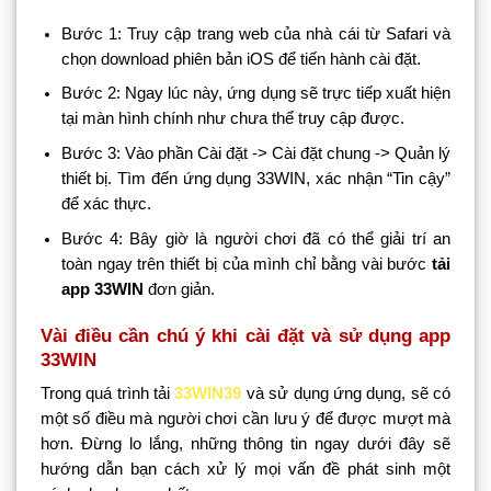
Bước 1: Truy cập trang web của nhà cái từ Safari và
chọn download phiên bản iOS để tiến hành cài đặt.
Bước 2: Ngay lúc này, ứng dụng sẽ trực tiếp xuất hiện
tại màn hình chính như chưa thể truy cập được.
Bước 3: Vào phần Cài đặt -> Cài đặt chung -> Quản lý
thiết bị. Tìm đến ứng dụng 33WIN, xác nhận “Tin cậy”
để xác thực.
Bước 4: Bây giờ là người chơi đã có thể giải trí an
toàn ngay trên thiết bị của mình chỉ bằng vài bước
tải
app 33WIN
đơn giản.
Vài điều cần chú ý khi cài đặt và sử dụng app
33WIN
Trong quá trình
tải
33WIN39
và sử dụng ứng dụng, sẽ có
một số điều mà người chơi cần lưu ý để được mượt mà
hơn. Đừng lo lắng, những thông tin ngay dưới đây sẽ
hướng dẫn bạn cách xử lý mọi vấn đề phát sinh một