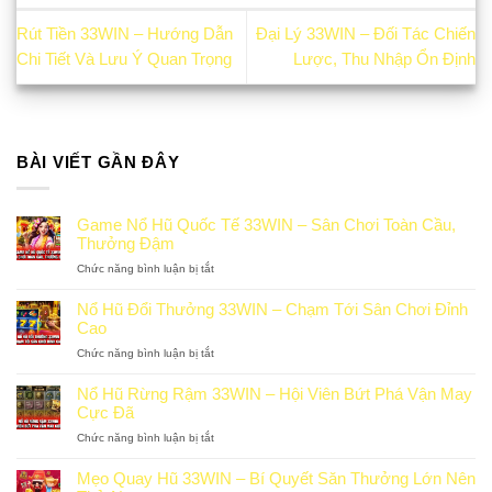
Rút Tiền 33WIN – Hướng Dẫn
Đại Lý 33WIN – Đối Tác Chiến
Chi Tiết Và Lưu Ý Quan Trọng
Lược, Thu Nhập Ổn Định
BÀI VIẾT GẦN ĐÂY
Game Nổ Hũ Quốc Tế 33WIN – Sân Chơi Toàn Cầu,
Thưởng Đậm
ở
Chức năng bình luận bị tắt
Game
Nổ
Nổ Hũ Đổi Thưởng 33WIN – Chạm Tới Sân Chơi Đỉnh
Hũ
Cao
Quốc
ở
Chức năng bình luận bị tắt
Tế
Nổ
33WIN
Hũ
–
Nổ Hũ Rừng Rậm 33WIN – Hội Viên Bứt Phá Vận May
Đổi
Sân
Cực Đã
Thưởng
Chơi
ở
Chức năng bình luận bị tắt
33WIN
Toàn
Nổ
–
Cầu,
Hũ
Chạm
Mẹo Quay Hũ 33WIN – Bí Quyết Săn Thưởng Lớn Nên
Thưởng
Rừng