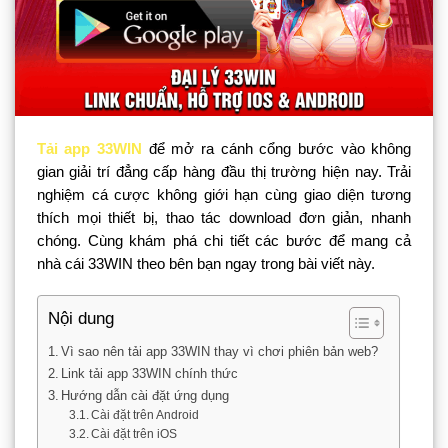
Tải app 33WIN
để mở ra cánh cổng bước vào không
gian giải trí đẳng cấp hàng đầu thị trường hiện nay. Trải
nghiệm cá cược không giới hạn cùng giao diện tương
thích mọi thiết bị, thao tác download đơn giản, nhanh
chóng. Cùng khám phá chi tiết các bước để mang cả
nhà cái 33WIN theo bên bạn ngay trong bài viết này.
Nội dung
Vì sao nên tải app 33WIN thay vì chơi phiên bản web?
Link tải app 33WIN chính thức
Hướng dẫn cài đặt ứng dụng
Cài đặt trên Android
Cài đặt trên iOS