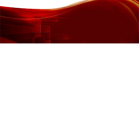
Hút
Tầm
Tại
Giải
33WIN
Trí,
Chạm
Đỉnh
Xu
Thế
Mới