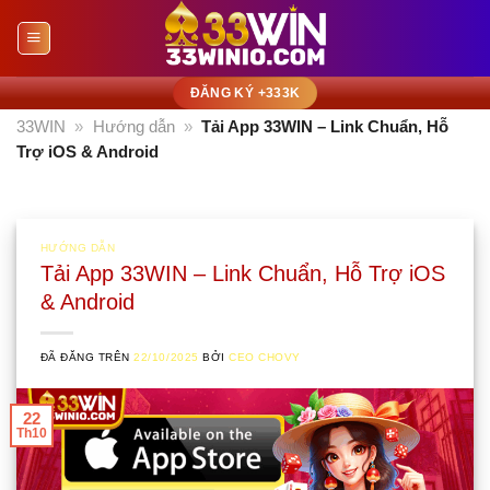
Chuyển
đến
nội
dung
ĐĂNG KÝ +333K
33WIN
»
Hướng dẫn
»
Tải App 33WIN – Link Chuẩn, Hỗ
Trợ iOS & Android
HƯỚNG DẪN
Tải App 33WIN – Link Chuẩn, Hỗ Trợ iOS
& Android
ĐÃ ĐĂNG TRÊN
22/10/2025
BỞI
CEO CHOVY
22
Th10