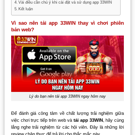
Vài điều cần chú ý khi cài đặt và sử dụng app 33WIN
Kết luận
Vì sao nên tải app 33WIN thay vì chơi phiên
bản web?
Lý do bạn nên tải app 33WIN ngay hôm nay
Để đánh giá công tâm về chất lượng trải nghiệm giữa
việc chơi trực tiếp trên web và
tải app 33WIN
, hãy cùng
lắng nghe trải nghiệm từ các hội viên. Đây là những lời
review chân thực để trả lời cho thắc mắc này.